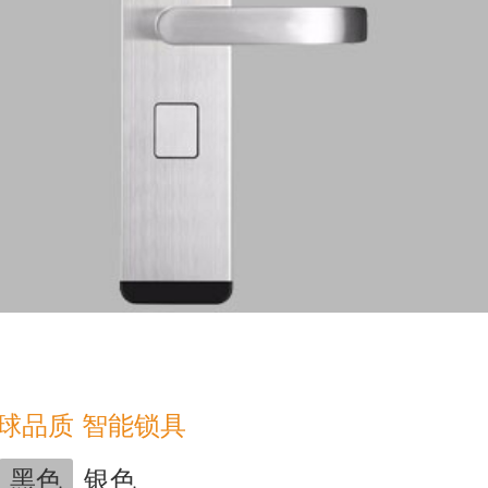
球品质 智能锁具
黑色
银色