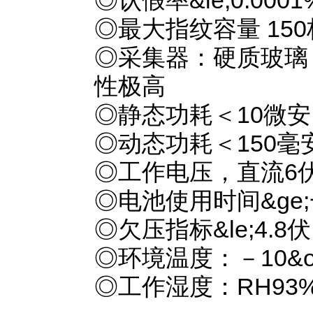
◎认假率&le;0.000
◎最大指纹容量 150
◎采集器：硬质玻璃
性极高
◎静态功耗＜10微安
◎动态功耗＜150毫
◎工作电压，直流6伏
◎电池使用时间&ge
◎欠压指标&le;4.8伏
◎环境温度：－10&ordm
◎工作湿度：RH93