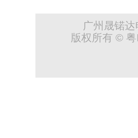
广州晟锘达
版权所有 © 粤I