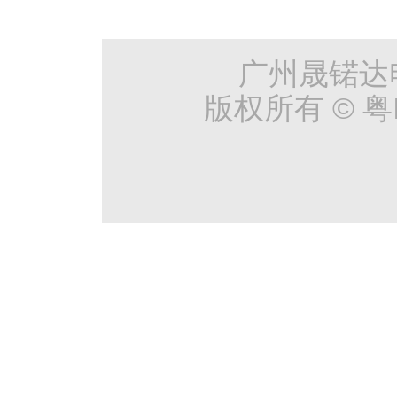
广州晟锘达
版权所有 © 粤I