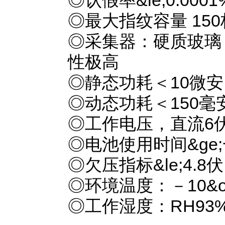
◎认假率&le;0.000
◎最大指纹容量 150
◎采集器：硬质玻璃
性极高
◎静态功耗＜10微安
◎动态功耗＜150毫
◎工作电压，直流6伏
◎电池使用时间&ge
◎欠压指标&le;4.8伏
◎环境温度：－10&ordm
◎工作湿度：RH93