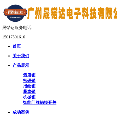
晟锘达服务电话:
15017591616
首页
关于我们
产品展示
酒店锁
密码锁
指纹锁
桑拿锁
机械锁
智能门牌触摸开关
成功案例