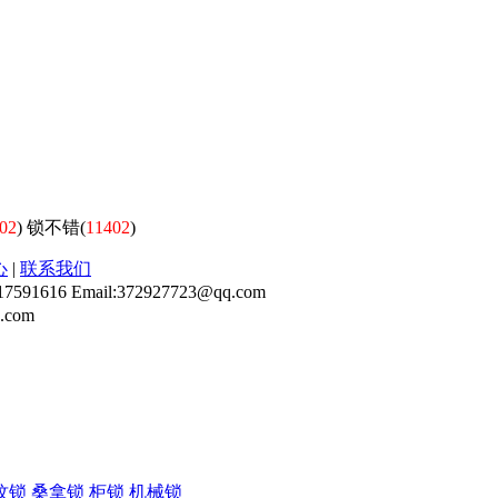
02
)
锁不错(
11402
)
心
|
联系我们
 Email:372927723@qq.com
.com
纹锁
桑拿锁
柜锁
机械锁