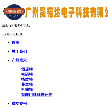
晟锘达服务电话:
15017591616
首页
关于我们
产品展示
酒店锁
密码锁
指纹锁
桑拿锁
机械锁
智能门牌触摸开关
成功案例