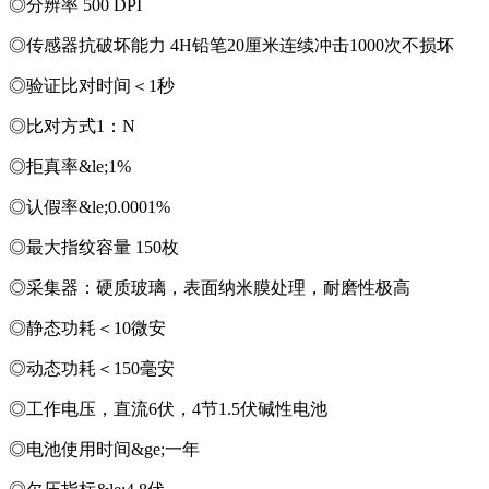
◎分辨率 500 DPI
◎传感器抗破坏能力 4H铅笔20厘米连续冲击1000次不损坏
◎验证比对时间＜1秒
◎比对方式1：N
◎拒真率&le;1%
◎认假率&le;0.0001%
◎最大指纹容量 150枚
◎采集器：硬质玻璃，表面纳米膜处理，耐磨性极高
◎静态功耗＜10微安
◎动态功耗＜150毫安
◎工作电压，直流6伏，4节1.5伏碱性电池
◎电池使用时间&ge;一年