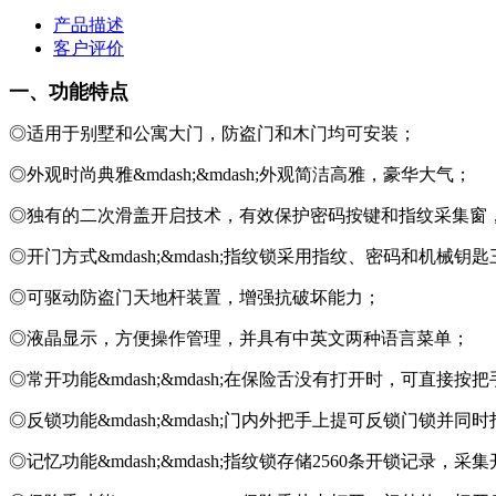
产品描述
客户评价
一、功能特点
◎适用于别墅和公寓大门，防盗门和木门均可安装；
◎外观时尚典雅&mdash;&mdash;外观简洁高雅，豪华大气；
◎独有的二次滑盖开启技术，有效保护密码按键和指纹采集窗
◎开门方式&mdash;&mdash;指纹锁采用指纹、密码和
◎可驱动防盗门天地杆装置，增强抗破坏能力；
◎液晶显示，方便操作管理，并具有中英文两种语言菜单；
◎常开功能&mdash;&mdash;在保险舌没有打开时，可直接按
◎反锁功能&mdash;&mdash;门内外把手上提可反锁门锁并
◎记忆功能&mdash;&mdash;指纹锁存储2560条开锁记