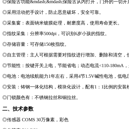
◎保险舌功能&mdash;&mdash;保险舌从内打开，门外的
◎采用活动把手设计，防止恶意破坏，安全可靠。
◎采集窗：表面钠米镀膜处理，耐磨度高，使用寿命更长。
◎指纹采集：分辨率500dpi，可识别6岁小孩的指纹。
◎存储容量：可存储150枚指纹。
◎自主管理：主人可根据需要对指纹进行增加、删除和清空，
◎节能性：按键开关上电，节能省电；动态电流<110-180m
◎电池：电池续航能力1年左右，采用4节1.5V碱性电池，低
◎安装：铸钢一体化结构，模块化设计，配有1：1比例的安装
◎门锁颜色有：不锈钢拉丝和铜拉丝。
二、技术参数
◎传感器 COMS 30万像素，彩色