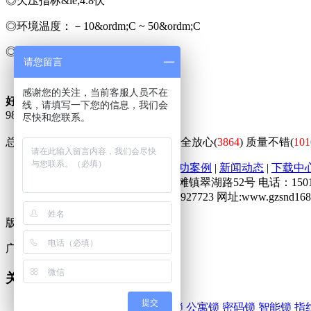
◎欠压指标&le;4.8伏
◎环境温度：－10&ordm;C ~ 50&ordm;C
◎工作湿度：RH93%
请您留言
感谢您的关注，当前客服人员不在
好评度
线，请填写一下您的信息，我们会
98
%
尽快和您联系。
总体不错(
64479
)
外观漂亮(
17719
)
安全放心(
3864
)
质量不错(
101
首页
|
关于我们
|
产品展示
|
成功案例
|
新闻动态
|
下载中
地址：广东省广州市增城区石滩镇翠湖路52号 电话：15017591616
联系人：李先生 QQ业务：372927723 网址:www.gzsnd168
版权所有
粤ICP备18046729号-1
广州晟锘达电子科技有限公司
关键词
提交
酒店锁
酒店电子锁
酒店智能锁
公寓锁
密码锁
智能锁
指