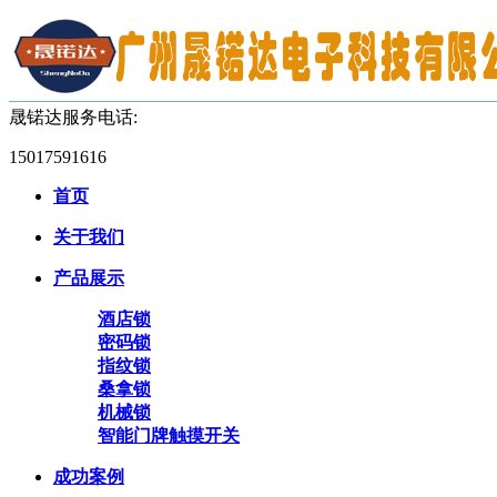
晟锘达服务电话:
15017591616
首页
关于我们
产品展示
酒店锁
密码锁
指纹锁
桑拿锁
机械锁
智能门牌触摸开关
成功案例