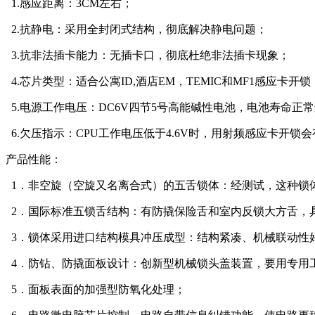
1.感应距离：3CM左右；
2.抗静电：采用全封闭式结构，彻底解决静电问题；
3.抗非法插卡能力：无插卡口，彻底杜绝非法插卡现象；
4.芯片类型：适合公寓ID,酒店EM，TEMIC和MF1感应卡开锁
5.电源工作电压：DC6V四节5号高能碱性电池，电池寿命正常连续
6.欠压指示：CPU工作电压低于4.6V时，用射频感应卡开锁
产品性能：
1．非空旋（空旋又名离合式）的五舌锁体：经测试，这种锁
2．国际标准五锁舌结构：有防撬保险舌和室内反锁大方舌，
3．锁体采用进口结构模具冲压成型：结构紧凑、机械联动性
4．防钻、防撬面板设计：创新型机械锁头盖装置，要用专用
5．面板表面的加强型防氧化处理；