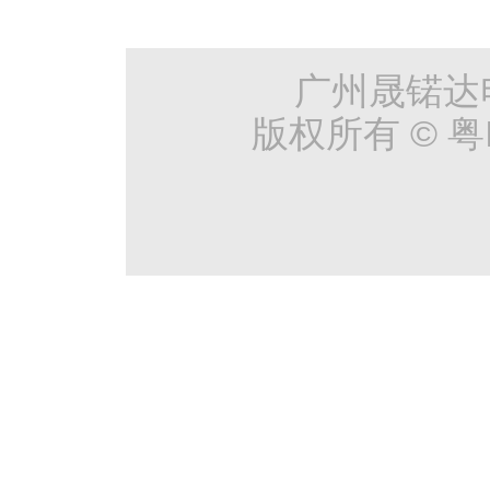
广州晟锘达
版权所有 © 粤I