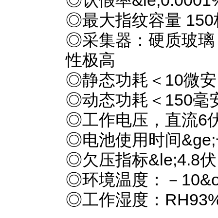
◎认假率&le;0.000
◎最大指纹容量 150
◎采集器：硬质玻璃
性极高
◎静态功耗＜10微安
◎动态功耗＜150毫
◎工作电压，直流6伏
◎电池使用时间&ge
◎欠压指标&le;4.8伏
◎环境温度：－10&ordm
◎工作湿度：RH93