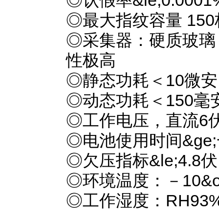
◎认假率&le;0.000
◎最大指纹容量 150
◎采集器：硬质玻璃
性极高
◎静态功耗＜10微安
◎动态功耗＜150毫
◎工作电压，直流6伏
◎电池使用时间&ge
◎欠压指标&le;4.8伏
◎环境温度：－10&ordm
◎工作湿度：RH93