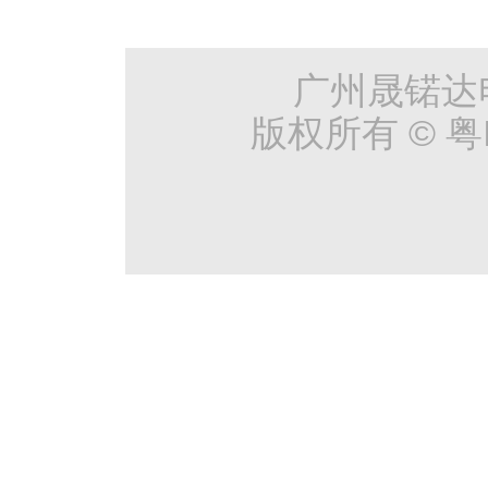
广州晟锘达
版权所有 © 粤I