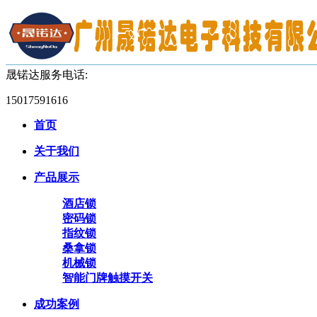
晟锘达服务电话:
15017591616
首页
关于我们
产品展示
酒店锁
密码锁
指纹锁
桑拿锁
机械锁
智能门牌触摸开关
成功案例